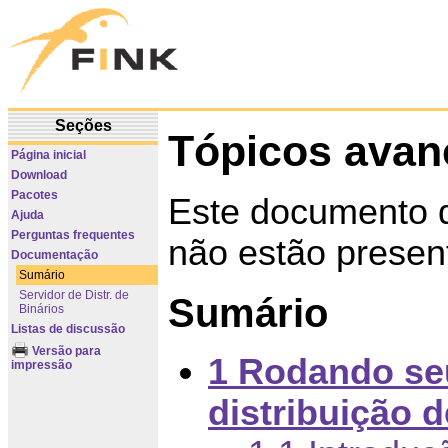
Seções
Tópicos avan
Página inicial
Download
Pacotes
Este documento 
Ajuda
Perguntas frequentes
não estão prese
Documentação
Sumário
Servidor de Distr. de
Sumário
Binários
Listas de discussão
Versão para
1 Rodando seu
impressão
distribuição d