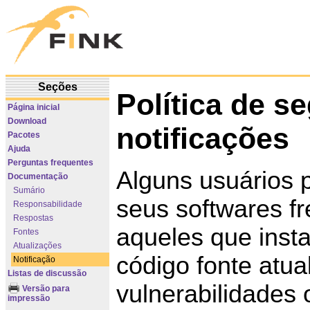
Seções
Política de s
Página inicial
Download
notificações
Pacotes
Ajuda
Perguntas frequentes
Alguns usuários 
Documentação
Sumário
seus softwares f
Responsabilidade
Respostas
aqueles que insta
Fontes
Atualizações
código fonte atu
Notificação
Listas de discussão
vulnerabilidades
Versão para
impressão