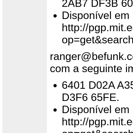
2AB7 DF3B 60
Disponível em
http://pgp.mit
op=get&searc
ranger@befunk.
com a seguinte im
6401 D02A A3
D3F6 65FE.
Disponível em
http://pgp.mit