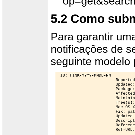
op=get&searc
5.2 Como sub
Para garantir u
notificações de 
seguinte modelo 
 ID: FINK-YYYY-MMDD-NN 

                        Reported
                        Updated:
                        Package:
                        Affected
                        Maintain
                        Tree(s):
                        Mac OS X
                        Fix: pat
                        Updated 
                        Descript
                        Referenc
			Ref-URL: URL 
