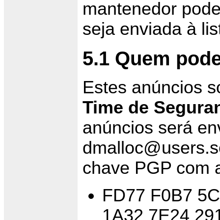
mantenedor pode 
seja enviada à li
5.1 Quem pode
Estes anúncios s
Time de Segura
anúncios será en
dmalloc@users.s
chave PGP com a 
FD77 F0B7 5C
1A32 7E24 29