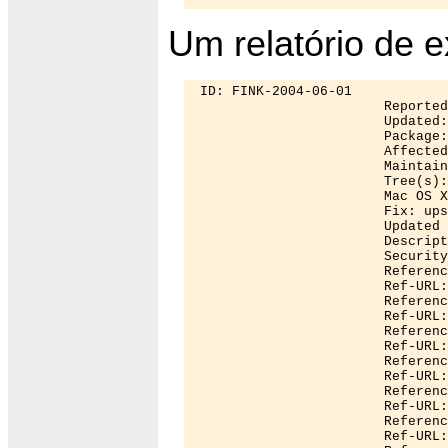
Um relatório de 
 ID: FINK-2004-06-01 

                        Reported
                        Updated:
                        Package:
                        Affected
                        Maintain
                        Tree(s):
                        Mac OS X
                        Fix: ups
                        Updated 
                        Descript
                        Security
			References: BID 

                        Ref-URL:
                        Referenc
                        Ref-URL:
                        Referenc
                        Ref-URL:
                        Referenc
                        Ref-URL:
                        Referenc
                        Ref-URL:
                        Referenc
                        Ref-URL: