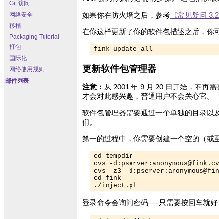
Git 访问
网络安全
如果你在防火墙之后，参考
《常见疑问 3.
移植
在你这样更新了你的软件包描述之后，你
Packaging Tutorial
打包
fink update-all
国际化
更新软件包管理器
网络使用规则
邮件列表
注意：
从 2001 年 9 月 20 日
才会对此感兴趣，普通用户不会关心它。
软件包管理器需要通过一个单独的目录以
们。
第一的过程中，你需要创建一个空的（或至少不
cd tempdir

cvs -d:pserver:
anonymous@fink.cv
cvs -z3 -d:pserver:
anonymous@fin
cd fink

./inject.pl
登录命令会询问密码──只需要按回车就好