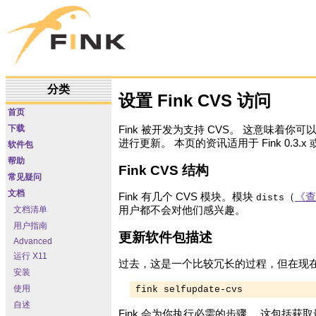
分类
设置 Fink CVS 访问
首页
下载
Fink 被开发为支持 CVS。 这意味着
进行更新。 本页的资讯适用于 Fink 0.3.
软件包
帮助
Fink CVS 结构
常见疑问
文档
Fink 有几个 CVS 模块。模块
（
《查
dists
文档清单
用户都不会对他们感兴趣。
用户指南
更新软件包描述
Advanced
运行 X11
过去，这是一个比较冗长的过程，但在现在的
安装
使用
fink selfupdate-cvs
自述
Fink 会为你执行必需的步骤。 这包括