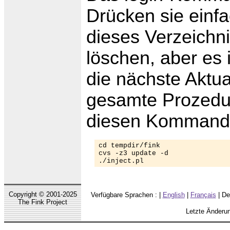
Drücken sie einf
dieses Verzeichni
löschen, aber es 
die nächste Aktua
gesamte Prozedur
diesen Kommand
cd tempdir/fink

cvs -z3 update -d

./inject.pl
Copyright © 2001-2025
Verfügbare Sprachen : |
English
|
Français
| De
The Fink Project
Letzte Änderu