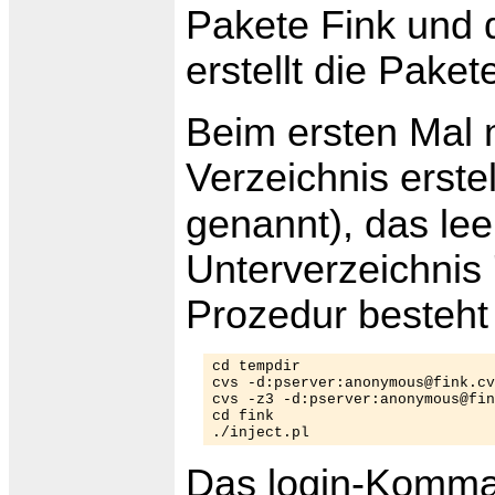
Pakete Fink und 
erstellt die Paket
Beim ersten Mal
Verzeichnis erste
genannt), das leer
Unterverzeichnis 
Prozedur besteh
cd tempdir

cvs -d:pserver:
anonymous@fink.cv
cvs -z3 -d:pserver:
anonymous@fin
cd fink

./inject.pl
Das login-Komma