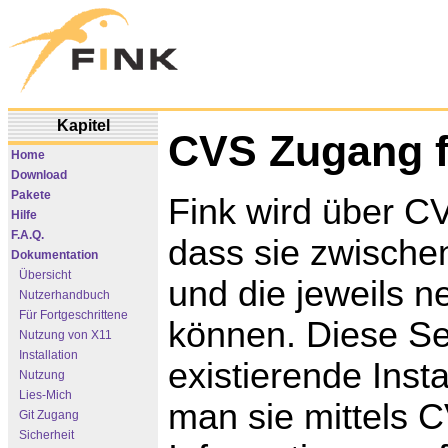
Kapitel
CVS Zugang f
Home
Download
Pakete
Fink wird über CV
Hilfe
F.A.Q.
dass sie zwische
Dokumentation
Übersicht
und die jeweils
Nutzerhandbuch
Für Fortgeschrittene
können. Diese Se
Nutzung von X11
Installation
existierende Insta
Nutzung
Lies-Mich
man sie mittels C
Git Zugang
Sicherheit