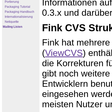
Informationen auf
Portierung
Packaging Tutorial
0.3.x und darüber
Packaging Handbuch
Internationalisierung
Netiquette
Fink CVS Stru
Mailing Listen
Fink hat mehrer
(
ViewCVS
) enthä
die Korrekturen f
gibt noch weitere
Entwicklern benu
eingesehen werde
meisten Nutzer u