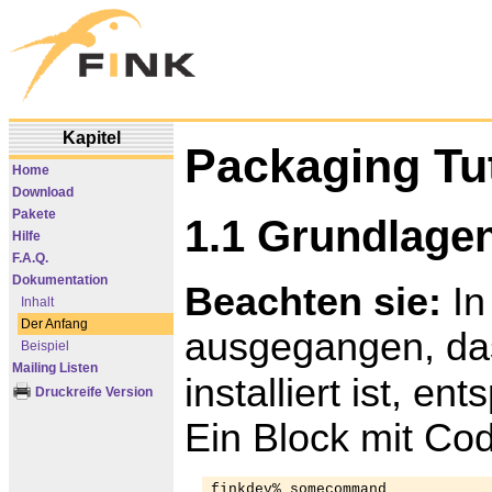
Kapitel
Packaging Tut
Home
Download
Pakete
1.1 Grundlage
Hilfe
F.A.Q.
Dokumentation
Beachten sie:
In
Inhalt
Der Anfang
ausgegangen, d
Beispiel
Mailing Listen
installiert ist, e
Druckreife Version
Ein Block mit Cod