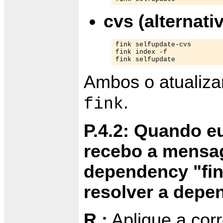
cvs (alternativ
fink selfupdate-cvs

fink index -f

fink selfupdate
Ambos o atualiza
.
fink
P.4.2: Quando eu
recebo a mensag
dependency "fink
resolver a depen
R.:
Aplique a cor