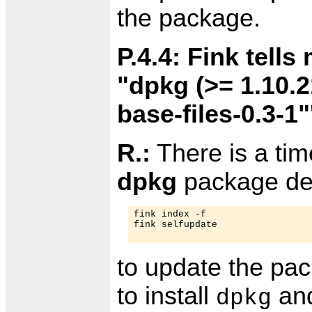
the package.
P.4.4: Fink tell
"dpkg (>= 1.10.
base-files-0.3-1"
R.:
There is a ti
dpkg
package des
fink index -f

fink selfupdate

to update the pa
to install
an
dpkg