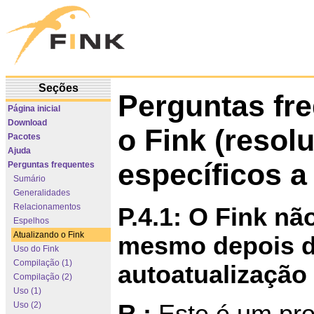
Seções
Perguntas fre
Página inicial
Download
o Fink (resol
Pacotes
Ajuda
específicos a
Perguntas frequentes
Sumário
Generalidades
Relacionamentos
P.4.1: O Fink n
Espelhos
Atualizando o Fink
mesmo depois d
Uso do Fink
Compilação (1)
autoatualização
Compilação (2)
Uso (1)
R.:
Este é um pro
Uso (2)