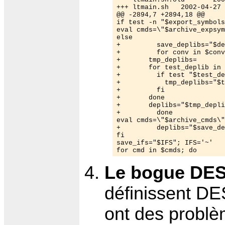
+++ ltmain.sh   2002-04-27 
@@ -2894,7 +2894,18 @@

if test -n "$export_symbols
eval cmds=\"$archive_expsym
else

+         save_deplibs="$de
+         for conv in $conv
+       tmp_deplibs=

+       for test_deplib in 
+         if test "$test_de
+           tmp_deplibs="$t
+         fi

+       done

+       deplibs="$tmp_depli
+         done

eval cmds=\"$archive_cmds\"

+         deplibs="$save_de
fi

save_ifs="$IFS"; IFS='~'

Le bogue DE
définissent DES
ont des problè