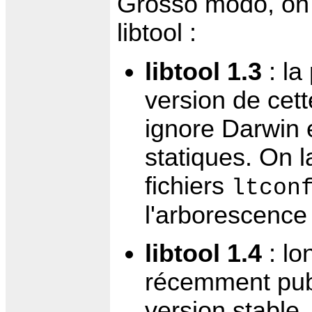
Grosso modo, on 
libtool :
libtool 1.3
: la
version de cett
ignore Darwin e
statiques. On 
fichiers
ltcon
l'arborescence
libtool 1.4
: lo
récemment publ
version stable,