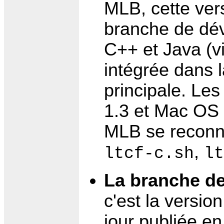
MLB, cette vers
branche de dév
C++ et Java (vi
intégrée dans 
principale. Le
1.3 et Mac OS 
MLB se reconna
,
ltcf-c.sh
lt
La branche de
c'est la versi
jour publiée en 