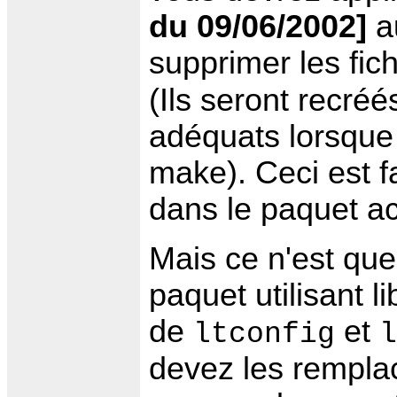
du 09/06/2002]
au
supprimer les fic
(Ils seront recréés
adéquats lorsque 
make). Ceci est f
dans le paquet act
Mais ce n'est que 
paquet utilisant l
de
et
ltconfig
l
devez les rempla