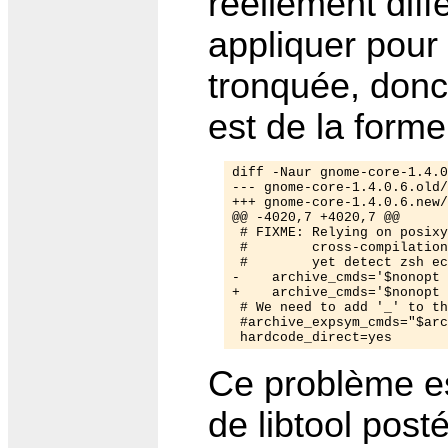
réellement diff
appliquer pour
tronquée, donc 
est de la forme
diff -Naur gnome-core-1.4.0
--- gnome-core-1.4.0.6.old/configure	Sun Jan 2
+++ gnome-core-1.4.0.6.new/configure	Fri Feb  
@@ -4020,7 +4020,7 @@

 # FIXME: Relying on posixy
 #        cross-compilation
 #        yet detect zsh ec
-    archive_cmds='$nonopt 
+    archive_cmds='$nonopt 
 # We need to add '_' to th
 #archive_expsym_cmds="$arc
Ce problème es
de libtool posté