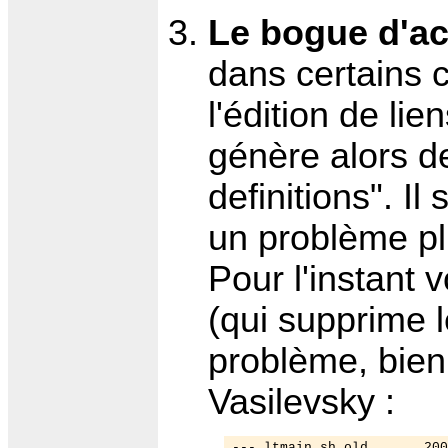
Le bogue d'acc
dans certains ca
l'édition de lien
génère alors d
definitions". I
un problème pl
Pour l'instant v
(qui supprime 
problème, bien 
Vasilevsky :
--- ltmain.sh.old       200