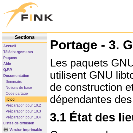
Sections
Portage - 3. 
Accueil
Téléchargements
Paquets
Les paquets GNU q
Aide
Q.F.P.
utilisent GNU lib
Documentation
Sommaire
de construction et 
Notions de base
Code partagé
dépendantes des 
libtool
Préparation pour 10.2
Préparation pour 10.3
3.1 État des li
Préparation pour 10.4
Listes de diffusion
Version imprimable