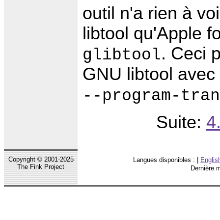
outil n'a rien à v
libtool qu'Apple f
. Ceci 
glibtool
GNU libtool avec
--program-tran
Suite:
4
Copyright © 2001-2025
Langues disponibles : |
Englis
The Fink Project
Dernière m