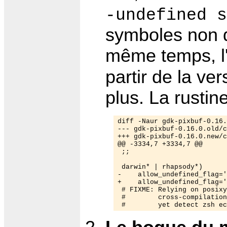
-undefined s
symboles non d
même temps, l
partir de la ve
plus. La rustin
diff -Naur gdk-pixbuf-0.16.
--- gdk-pixbuf-0.16.0.old/configure	Wed Jan 23 
+++ gdk-pixbuf-0.16.0.new/configure	Thu Jan 31 
@@ -3334,7 +3334,7 @@

 ;;

 darwin* | rhapsody*)

-    allow_undefined_flag='
+    allow_undefined_flag='
 # FIXME: Relying on posixy
 #        cross-compilation