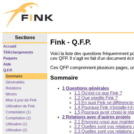
Sections
Fink - Q.F.P.
Accueil
Téléchargements
Voici la liste des questions fréquemment p
ces QFP. Il s'agit en fait d'un document écr
Paquets
Aide
Ces QFP comprennent plusieurs pages, une p
Q.F.P.
Sommaire
Sommaire
Généralités
1 Questions générales
Relations
1.1 Qu'est-ce que Fink ?
Miroirs
1.2 Que signifie Fink ?
Mise à jour de Fink
1.3 En quoi Fink se différen
Utilisation de Fink
1.4 Pourquoi Fink n'installe-t-il
1.5 Pourquoi avoir choisi le rép
Compilation (1)
2 Relations avec d'autres projets
Compilation (2)
2.1 Envoyez-vous aux maintene
Utilisation (1)
2.2 Quelles sont vos relation
Utilisation (2)
2.3 Quelles sont vos relations