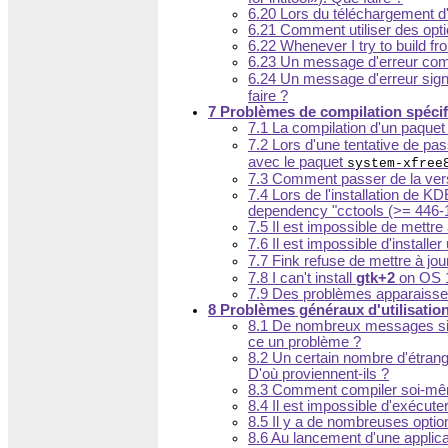
6.20 Lors du téléchargement d'u
6.21 Comment utiliser des opti
6.22 Whenever I try to build fr
6.23 Un message d'erreur co
6.24 Un message d'erreur sig
faire ?
7 Problèmes de compilation spécif
7.1 La compilation d'un paqu
7.2 Lors d'une tentative de pa
avec le paquet
system-xfree
7.3 Comment passer de la vers
7.4 Lors de l'installation de 
dependency "cctools (>= 446-1)
7.5 Il est impossible de mettre
7.6 Il est impossible d'installer
7.7 Fink refuse de mettre à jou
7.8 I can't install
gtk+2
on OS 
7.9 Des problèmes apparaissent
8 Problèmes généraux d'utilisatio
8.1 De nombreux messages signa
ce un problème ?
8.2 Un certain nombre d'étrang
D'où proviennent-ils ?
8.3 Comment compiler soi-même 
8.4 Il est impossible d'exécute
8.5 Il y a de nombreuses option
8.6 Au lancement d'une applica