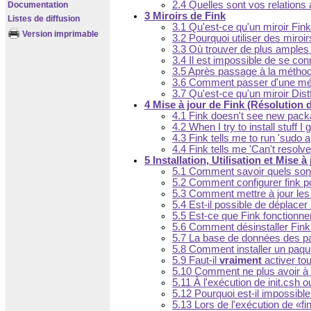
2.4 Quelles sont vos relations
Documentation
3 Miroirs de Fink
Listes de diffusion
3.1 Qu'est-ce qu'un miroir Fink
Version imprimable
3.2 Pourquoi utiliser des miroi
3.3 Où trouver de plus amples 
3.4 Il est impossible de se co
3.5 Après passage à la méthode
3.6 Comment passer d'une mét
3.7 Qu'est-ce qu'un miroir Distf
4 Mise à jour de Fink (Résolution
4.1 Fink doesn't see new packa
4.2 When I try to install stuff 
4.3 Fink tells me to run 'sudo a
4.4 Fink tells me 'Can't resol
5 Installation, Utilisation et Mise à
5.1 Comment savoir quels sont
5.2 Comment configurer fink po
5.3 Comment mettre à jour les 
5.4 Est-il possible de déplacer 
5.5 Est-ce que Fink fonctionne
5.6 Comment désinstaller Fin
5.7 La base de données des paq
5.8 Comment installer un paqu
5.9 Faut-il
vraiment
activer tou
5.10 Comment ne plus avoir à
5.11 À l'exécution de init.csh 
5.12 Pourquoi est-il impossibl
5.13 Lors de l'exécution de
fi