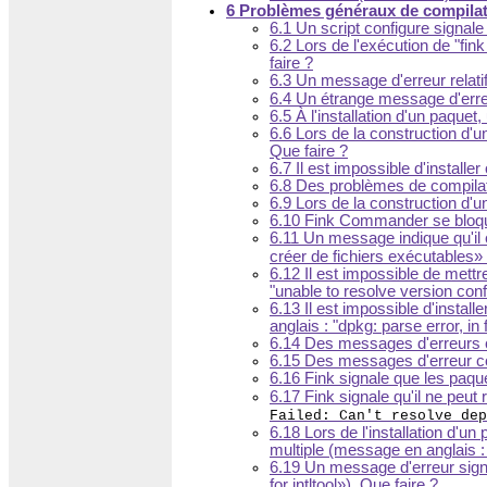
6 Problèmes généraux de compila
6.1 Un script configure signale 
6.2 Lors de l'exécution de "f
faire ?
6.3 Un message d'erreur relati
6.4 Un étrange message d'erre
6.5 À l'installation d'un paque
6.6 Lors de la construction d'
Que faire ?
6.7 Il est impossible d'install
6.8 Des problèmes de compilati
6.9 Lors de la construction d'u
6.10 Fink Commander se bloque 
6.11 Un message indique qu'il 
créer de fichiers exécutables
6.12 Il est impossible de mett
"unable to resolve version conf
6.13 Il est impossible d'instal
anglais : "dpkg: parse error, in f
6.14 Des messages d'erreurs c
6.15 Des messages d'erreur co
6.16 Fink signale que les paq
6.17 Fink signale qu'il ne pe
Failed: Can't resolve dep
6.18 Lors de l'installation d'un
multiple (message en anglais 
6.19 Un message d'erreur signa
for intltool
). Que faire ?