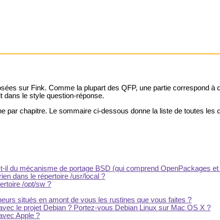
osées sur Fink. Comme la plupart des QFP, une partie correspond à d
it dans le style question-réponse.
ar chapitre. Le sommaire ci-dessous donne la liste de toutes les qu
cie-t-il du mécanisme de portage BSD (qui comprend OpenPackages e
 rien dans le répertoire /usr/local ?
ertoire /opt/sw ?
urs situés en amont de vous les rustines que vous faites ?
s avec le projet Debian ? Portez-vous Debian Linux sur Mac OS X ?
 avec Apple ?