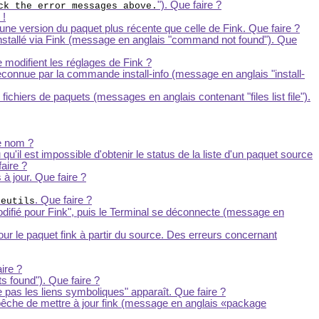
"). Que faire ?
ck the error messages above.
 !
e une version du paquet plus récente que celle de Fink. Que faire ?
nstallé via Fink (message en anglais "command not found"). Que
e modifient les réglages de Fink ?
 reconnue par la commande install-info (message en anglais "install-
fichiers de paquets (messages en anglais contenant "files list file").
le nom ?
u'il est impossible d'obtenir le status de la liste d'un paquet source
aire ?
à jour. Que faire ?
. Que faire ?
leutils
odifié pour Fink", puis le Terminal se déconnecte (message en
 jour le paquet fink à partir du source. Des erreurs concernant
aire ?
s found"). Que faire ?
re pas les liens symboliques" apparaît. Que faire ?
pêche de mettre à jour fink (message en anglais
package