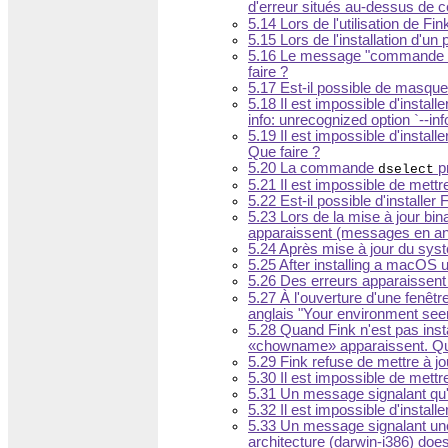
d'erreur situés au-dessus de c
5.14 Lors de l'utilisation de Fi
5.15 Lors de l'installation d'u
5.16 Le message "commande non
faire ?
5.17 Est-il possible de masquer
5.18 Il est impossible d'instal
info: unrecognized option `--inf
5.19 Il est impossible d'instal
Que faire ?
5.20 La commande
pr
dselect
5.21 Il est impossible de mettre
5.22 Est-il possible d'install
5.23 Lors de la mise à jour bin
apparaissent (messages en angla
5.24 Après mise à jour du sys
5.25 After installing a macOS
5.26 Des erreurs apparaissent l
5.27 À l'ouverture d'une fenêt
anglais "Your environment seem
5.28 Quand Fink n'est pas instal
chowname
apparaissent. Qu
5.29 Fink refuse de mettre à jou
5.30 Il est impossible de mettre
5.31 Un message signalant qu'"
5.32 Il est impossible d'instal
5.33 Un message signalant une 
architecture (darwin-i386) do