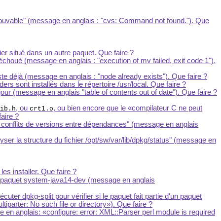
trouvable" (message en anglais : "cvs: Command not found."). Que
hier situé dans un autre paquet. Que faire ?
choué (message en anglais : "execution of mv failed, exit code 1").
ste déjà (message en anglais : "node already exists"). Que faire ?
 sont installés dans le répertoire /usr/local. Que faire ?
our (message en anglais "table of contents out of date"). Que faire ?
, ou
, ou bien encore que le
compilateur C ne peut
ib.h
crt1.o
aire ?
s conflits de versions entre dépendances" (message en anglais
yser la structure du fichier /opt/sw/var/lib/dpkg/status" (message en
es installer. Que faire ?
 de paquet system-java14-dev (message en anglais
uter dpkg-split pour vérifier si le paquet fait partie d'un paquet
ltiparter: No such file or directory
). Que faire ?
ge en anglais:
configure: error: XML::Parser perl module is required