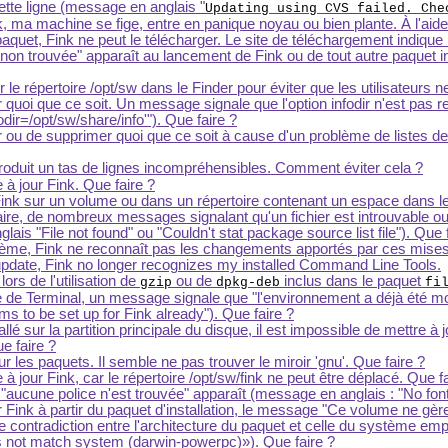
ette ligne (message en anglais "
Updating using CVS failed. Che
nk, ma machine se fige, entre en panique noyau ou bien plante. À l'aide
n paquet, Fink ne peut le télécharger. Le site de téléchargement indiqu
 trouvée" apparaît au lancement de Fink ou de tout autre paquet i
 le répertoire /opt/sw dans le Finder pour éviter que les utilisateurs n
ler quoi que ce soit. Un message signale que l'option infodir n'est pas
odir=/opt/sw/share/info'"). Que faire ?
ler ou de supprimer quoi que ce soit à cause d'un problème de listes de 
oduit un tas de lignes incompréhensibles. Comment éviter cela ?
 à jour Fink. Que faire ?
er Fink sur un volume ou dans un répertoire contenant un espace dans 
aire, de nombreux messages signalant qu'un fichier est introuvable ou q
is "File not found" ou "Couldn't stat package source list file"). Que f
tème, Fink ne reconnaît pas les changements apportés par ces mises 
 update, Fink no longer recognizes my installed Command Line Tools.
ors de l'utilisation de
ou de
inclus dans le paquet
gzip
dpkg-deb
fi
re de Terminal, un message signale que "l'environnement a déjà été m
s to be set up for Fink already"). Que faire ?
lé sur la partition principale du disque, il est impossible de mettre à
e faire ?
r les paquets. Il semble ne pas trouver le miroir 'gnu'. Que faire ?
 à jour Fink, car le répertoire /opt/sw/fink ne peut être déplacé. Que f
aucune police n'est trouvée" apparaît (message en anglais : "No font
ler Fink à partir du paquet d'installation, le message "Ce volume ne gè
contradiction entre l'architecture du paquet et celle du système em
es not match system (darwin-powerpc)
). Que faire ?