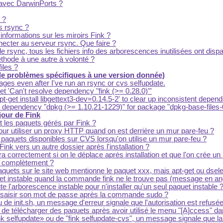
 avec DarwinPorts ?
 ?
rs rsync ?
informations sur les miroirs Fink ?
nnecter au serveur rsync. Que faire ?
 rsync, tous les fichiers info des arborescences inutilisées ont dispa
hode à une autre à volonté ?
iles ?
 de problèmes spécifiques à une version donnée)
ges even after I've run an rsync or cvs selfupdate.
I get 'Can't resolve dependency "fink (>= 0.28.0)"'
pt-get install libgettext3-dev=0.14.5-2' to clear up inconsistent depende
ve dependency "dpkg (>= 1.10.21-1229)" for package "dpkg-base-files-0
 jour de Fink
 les paquets gérés par Fink ?
ur utiliser un proxy HTTP quand on est derrière un mur pare-feu ?
paquets disponibles sur CVS lorsqu'on utilise un mur pare-feu ?
Fink vers un autre dossier après l'installation ?
ra correctement si on le déplace après installation et que l'on crée 
k complètement ?
uets sur le site web mentionne le paquet xxx, mais apt-get ou dsele
et instable quand la commande fink ne le trouve pas (message en angl
te l'arborescence instable pour n'installer qu'un seul paquet instable 
 saisir son mot de passe après la commande sudo ?
ou de init.sh, un message d'erreur signale que l'autorisation est refu
e de télécharger des paquets après avoir utilisé le menu "[A]ccess" da
nk selfupdate
ou de "fink selfupdate-cvs", un message signale que la