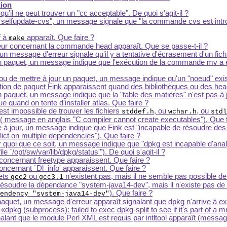
tion
qu'il ne peut trouver un "cc acceptable". De quoi s'agit-il ?
ink selfupdate-cvs", un message signale que "la commande cvs est in
f à
apparaît. Que faire ?
make
ur concernant la commande head apparaît. Que se passe-t-il ?
t, un message d'erreur signale qu'il y a tentative d'écrasement d'un fic
un paquet, un message indique que l'exécution de la commande mv a é
er ou de mettre à jour un paquet, un message indique qu'un "noeud" exi
on de paquet Fink apparaissent quand des bibliothèques ou des headers
n paquet, un message indique que la "table des matières" n'est pas à j
quand on tente d'installer atlas. Que faire ?
est impossible de trouver les fichiers
, ou
, ou
stddef.h
wchar.h
stdl
( message en anglais "C compiler cannot create executables"). Que f
re à jour, un message indique que Fink est "incapable de résoudre de
lict on multiple dependencies"). Que faire ?
ler quoi que ce soit, un message indique que "dpkg est incapable d'anal
ile `/opt/sw/var/lib/dpkg/status'"). De quoi s'agit-il ?
oncernant freetype apparaissent. Que faire ?
ncernant `Dl_info' apparaissent. Que faire ?
uets
ou
n'existent pas, mais il ne semble pas possible de l
gcc2
gcc3.1
ut résoudre la dépendance "system-java14-dev", mais il n'existe pas
). Que faire ?
endency "system-java14-dev"
 paquet, un message d'erreur apparaît signalant que dpkg n'arrive à exéc
:
dpkg (subprocess): failed to exec dpkg-split to see if it's part of a mu
lant que le module Perl XML est requis par intltool apparaît (messa