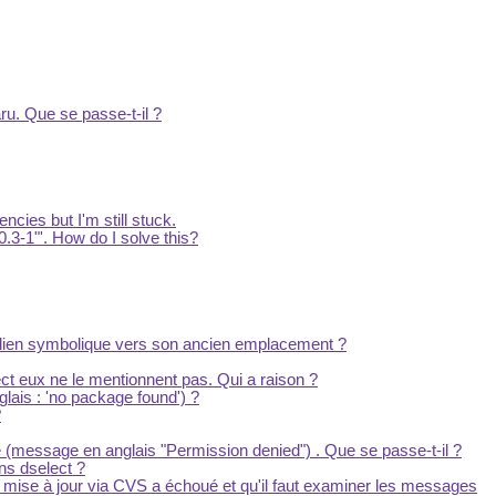
ru. Que se passe-t-il ?
ncies but I'm still stuck.
.3-1"'. How do I solve this?
un lien symbolique vers son ancien emplacement ?
ct eux ne le mentionnent pas. Qui a raison ?
ais : 'no package found') ?
?
sée (message en anglais "Permission denied") . Que se passe-t-il ?
ns dselect ?
 mise à jour via CVS a échoué et qu'il faut examiner les messages