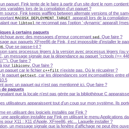
n paquet, Fink tente de le faire à partir d'un site dont le nom contien
ons variables lors de la compilation d'un paquet ?
om source, Fink keeps waffling between alternate versions of the same
mportant
apparaît lors de la compilatio
MACOSX_DEPLOYMENT_TARGET
nalant que
ne reconnait pas l'option '-dynamic' apparaît (me
libtool
iques à certains paquets
et échoue avec des messages d'erreur concernant
. Que faire ?
sed
ssage aux paquets XFree86 de Fink, il est impossible d'installer le pa
. Que se passe-t-il ?
86
ion sans processus légers à la version avec processus légers (ou v
KDE, un message signale que la dépendance au paquet "cctools (>= 446
"'"). Que faire ?
 à jour
. Que faire ?
libiconv
 un paquet car le fichier
n'existe pas. Où le récupérer ?
c++filt
r le paquet
, car les dépendances sont incompatibles entre el
gettext
10.5
 avec un paquet qui n'est pas mentionné ici. Que faire ?
n de paquets
lant que la locale n'est pas gérée par la bibliothèque C apparaissent
es utilisateurs apparaissent tout d'un coup sur mon système. Ils porte
en utilisant des logiciels installés par Fink ?
r une application installée par Fink en utilisant le menu Applications d
s pour X11 : X11 d'Apple, XFree86, etc... Laquelle installer ?
tion, un message signale que la fenêtre d'affichage ne peut être ouve