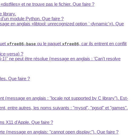
t
distfiles
et ne trouve pas le fichier. Que faire ?
 library.
n d'un module Python. Que faire ?
ssage en anglais
libtool: unrecognized option `-dynamic'
). Que
quet
ou le paquet
, car ils entrent en conflit
xfree86-base
xfree86
ice-versa) ?
-1)" ne peut être résolue (message en anglais : 'Can't resolve
les. Que faire ?
 (message en anglais : "locale not supported by C library"). Est-
nt, entre autres, les noms suivants : "mysql", "pgsql" et "games".
ans X11 d'Apple. Que faire ?
rte (message en anglais: "cannot open display:"). Que faire ?