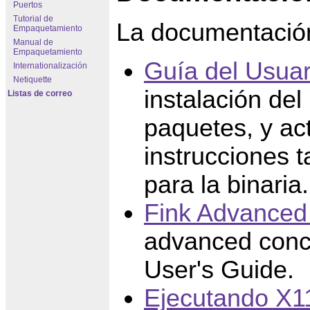
Puertos
Tutorial de
La documentación 
Empaquetamiento
Manual de
Empaquetamiento
Guía del Usuar
Internationalización
Netiquette
instalación del
Listas de correo
paquetes, y ac
instrucciones 
para la binaria.
Fink Advanced
advanced conce
User's Guide.
Ejecutando X1