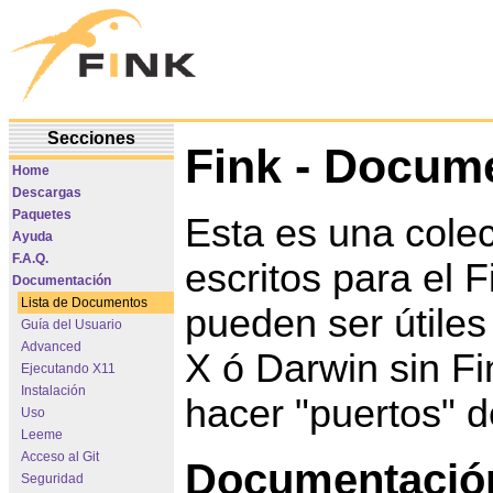
Secciones
Fink - Docum
Home
Descargas
Paquetes
Esta es una cole
Ayuda
F.A.Q.
escritos para el 
Documentación
Lista de Documentos
pueden ser útile
Guía del Usuario
Advanced
X ó Darwin sin F
Ejecutando X11
Instalación
hacer "puertos" d
Uso
Leeme
Acceso al Git
Documentación
Seguridad