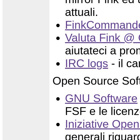
attuali.
FinkCommand
Valuta Fink @ 
aiutateci a pr
IRC logs
- il c
Open Source Sof
GNU Software
FSF e le lice
Iniziative Open
generali rigua