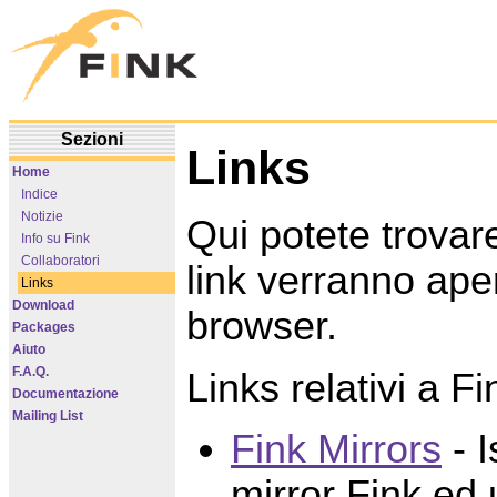
Sezioni
Links
Home
Indice
Notizie
Qui potete trovare 
Info su Fink
Collaboratori
link verranno aper
Links
Download
browser.
Packages
Aiuto
F.A.Q.
Links relativi a Fi
Documentazione
Mailing List
Fink Mirrors
- I
mirror Fink ed