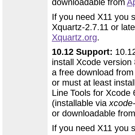
downloadable from
A
If you need X11 you s
Xquartz-2.7.11 or lat
Xquartz.org
.
10.12 Support:
10.12
install Xcode version 8
a free download from
or must at least inst
Line Tools for Xcode 6
(installable via
xcode-s
or downloadable fro
If you need X11 you s