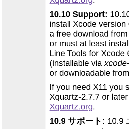
10.10 Support:
10.10
install Xcode version 6
a free download from
or must at least inst
Line Tools for Xcode 
(installable via
xcode-s
or downloadable fro
If you need X11 you s
Xquartz-2.7.7 or later
Xquartz.org
.
10.9 サポート:
10.