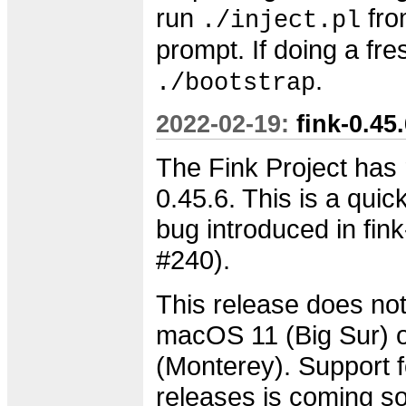
run
fro
./inject.pl
prompt. If doing a fres
.
./bootstrap
2022-02-19:
fink-0.45
The Fink Project has 
0.45.6. This is a quick
bug introduced in fink
#240).
This release does not
macOS 11 (Big Sur)
(Monterey). Support f
releases is coming s