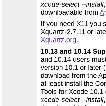
xcode-select --install
,
downloadable from
A
If you need X11 you s
Xquartz-2.7.11 or lat
Xquartz.org
.
10.13 and 10.14 Sup
and 10.14 users must
version 10.1 or later (
download from the Ap
at least install the 
Tools for Xcode 10.1 (
xcode-select --install
,