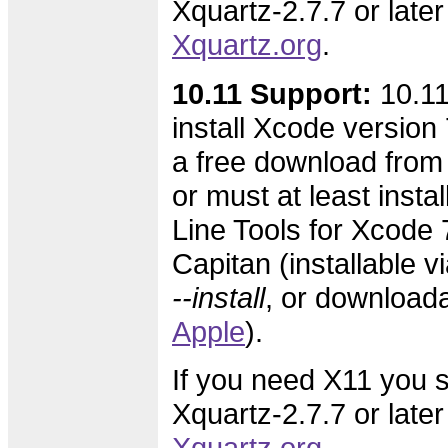
Xquartz-2.7.7 or later
Xquartz.org
.
10.11 Support:
10.11
install Xcode version 7
a free download from
or must at least inst
Line Tools for Xcode 7
Capitan (installable v
--install
, or download
Apple
).
If you need X11 you s
Xquartz-2.7.7 or later
Xquartz.org
.