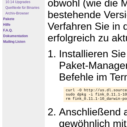
obwohl (wie die M
10.14 Upgrades
Quelltexte für Binaries
bestehende Versio
Archiv-Browser
Pakete
Verfahren Sie in 
Hilfe
F.A.Q.
erfolgreich zu akt
Dokumentation
Mailing Listen
Installieren Si
Paket-Manager
Befehle im Ter
curl -O http://us.dl.source
sudo dpkg -i fink_0.11.1-10
rm fink_0.11.1-10_darwin-po
Anschließend a
gewöhnlich mit